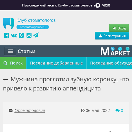
Присоединяйтесь к Клубу стоматологов в
Клуб стоматологов
stomatologclub.ru
Вход
Регистрация
Статьи
Статьи
Поиск
Последние добавленные
Последние обсужд
Маркет
Мужчина проглотил зубную коронку, что
привело к развитию аппендицита
Обучение
Вакансии
Стоматология
06 мая 2022
0
Резюме
Объявления