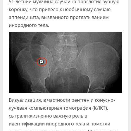
51-летний мужчина случайно проглотил зубную
Видео
коронку, что привело к необычному случаю
аппендицита, вызванного проглатыванием
Форум
инородного тела.
Клиники
Специалисты
Галерея
Блоги
Лаборатории
Визуализация, в частности рентген и конусно-
лучевая компьютерная томография (КЛКТ),
сыграли жизненно важную роль в
идентификации инородного тела и помогли