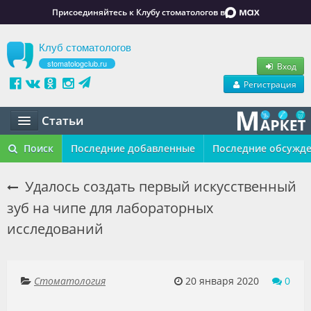
Присоединяйтесь к Клубу стоматологов в
Клуб стоматологов
stomatologclub.ru
Вход
Регистрация
Статьи
Статьи
Поиск
Последние добавленные
Последние обсужд
Маркет
Удалось создать первый искусственный
зуб на чипе для лабораторных
Обучение
исследований
Вакансии
Резюме
Стоматология
20 января 2020
0
Объявления