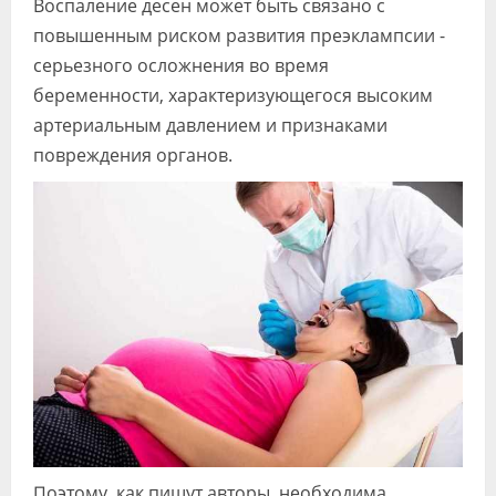
Воспаление десен может быть связано с
Видео
повышенным риском развития преэклампсии -
серьезного осложнения во время
Форум
беременности, характеризующегося высоким
Клиники
артериальным давлением и признаками
повреждения органов.
Специалисты
Галерея
Блоги
Лаборатории
Поэтому, как пишут авторы, необходима