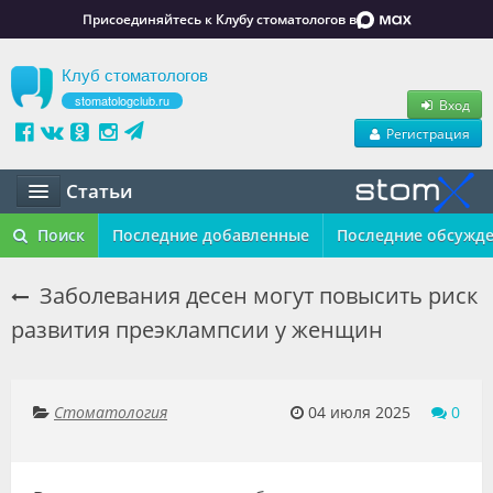
Присоединяйтесь к Клубу стоматологов в
Клуб стоматологов
stomatologclub.ru
Вход
Регистрация
Статьи
Статьи
Поиск
Последние добавленные
Последние обсужд
Маркет
Заболевания десен могут повысить риск
развития преэклампсии у женщин
Обучение
Вакансии
Стоматология
04 июля 2025
0
Резюме
Объявления