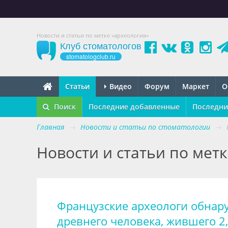
Новости и статьи по метке «археология»
Клуб стоматологов
stomatologclub.ru
Статьи
Видео
Форум
Маркет
О
Поиск
Последние добавленные
Последни
Главная
→
Новости и статьи по стоматологии
→
Новости и статьи по мет
Французские археологи обнар
древнего человека, жившего 2,