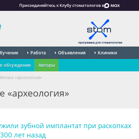
Присоединяйтесь к Клубу стоматологов в
бучение
Работа
Объявления
Клиники
е обсуждения
Авторы
Метка «археология»
ке «археология»
ужили зубной имплантат при раскопках
300 лет назад