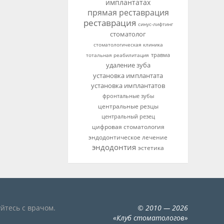
имплантатах
прямая реставрация
реставрация
синус-лифтинг
стоматолог
стоматологическая клиника
тотальная реабилитация
травма
удаление зуба
установка имплантата
установка имплантатов
фронтальные зубы
центральные резцы
центральный резец
цифровая стоматология
эндодонтическое лечение
эндодонтия
эстетика
йтесь с врачом.
©
2010
— 2026
«
Клуб стоматологов
»