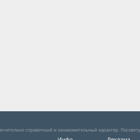
лючительно справочный и ознакомительный характер. Посовету
Инфо
Реклама