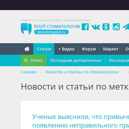
Новости и статьи по метке «большой палец»
Клуб стоматологов
stomatologclub.ru
Статьи
Видео
Форум
Маркет
О
Поиск
Последние добавленные
Последни
Главная
→
Новости и статьи по стоматологии
→
Новости и статьи по мет
Ученые выяснили, что привычк
появлению неправильного при