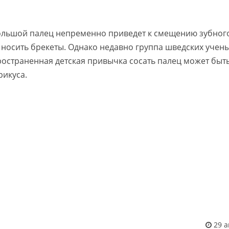
большой палец непременно приведет к смещению зубного
 носить брекеты. Однако недавно группа шведских учены
остраненная детская привычка сосать палец может быть
икуса.
29 а