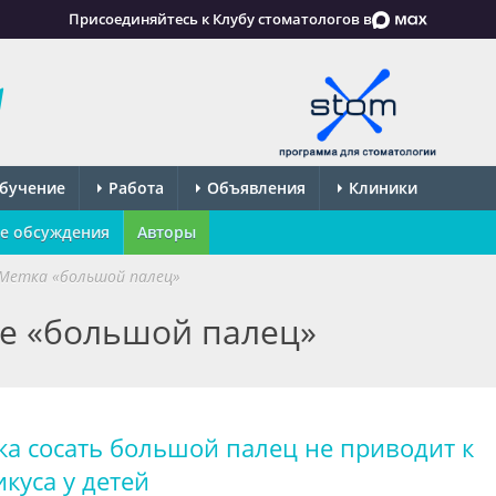
Присоединяйтесь к Клубу стоматологов в
бучение
Работа
Объявления
Клиники
е обсуждения
Авторы
Метка «большой палец»
ке «большой палец»
а сосать большой палец не приводит к
куса у детей