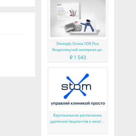
Dentsply Sirona SDR Plus
Жидкотекучий материал для
жевательных зубов
₽ 1 543
Вертикальное расписание,
удаление пациентов и многое
другое в новой версии StomX