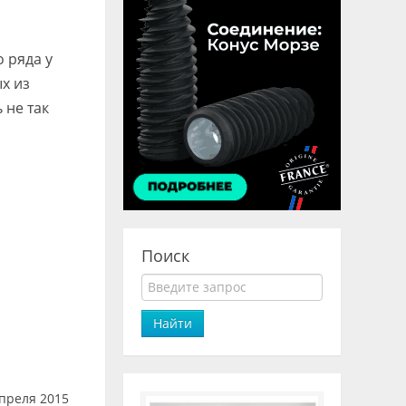
 ряда у
х из
 не так
Поиск
Найти
преля 2015