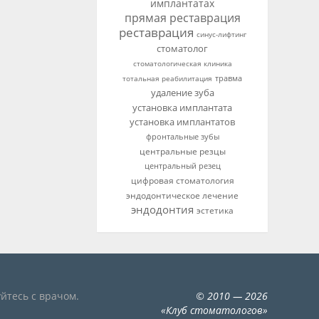
имплантатах
прямая реставрация
реставрация
синус-лифтинг
стоматолог
стоматологическая клиника
тотальная реабилитация
травма
удаление зуба
установка имплантата
установка имплантатов
фронтальные зубы
центральные резцы
центральный резец
цифровая стоматология
эндодонтическое лечение
эндодонтия
эстетика
йтесь с врачом.
©
2010
— 2026
«
Клуб стоматологов
»