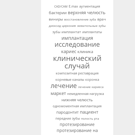
аугментация
CAD/CAM
E.max
верхняя челюсть
бактерии
виниры
врач
восстановление зуба
диоксид циркония
жевательные зубы
имплантат
зубы
имплантаты
имплантация
исследование
кариес
клиника
клинический
случай
композитная реставрация
корневые каналы
коронка
лечение
лечение кариеса
маркет
немедленная нагрузка
нижняя челюсть
одномоментная имплантация
пациент
пародонтит
передние зубы
полость рта
протезирование
протезирование на