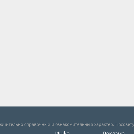
лючительно справочный и ознакомительный характер. Посовету
Инфо
Реклама