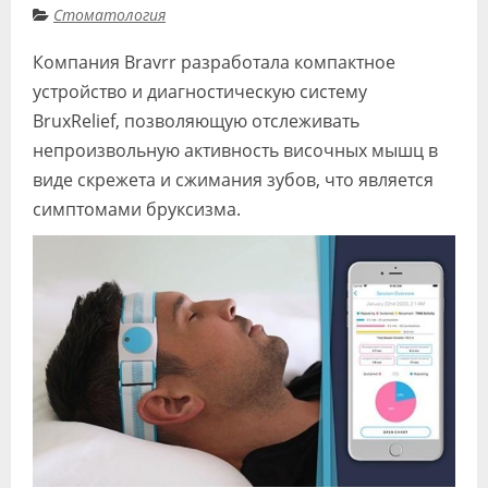
Стоматология
Видео
Компания Bravrr разработала компактное
Форум
устройство и диагностическую систему
Клиники
BruxRelief, позволяющую отслеживать
непроизвольную активность височных мышц в
Специалисты
виде скрежета и сжимания зубов, что является
Галерея
симптомами бруксизма.
Блоги
Лаборатории