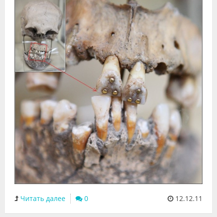
Видео
Форум
Клиники
Специалисты
Галерея
Блоги
Лаборатории
Читать далее
0
12.12.11