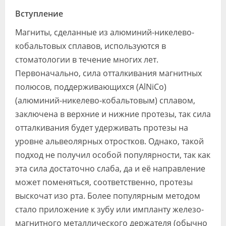
Видео
Вступление
Форум
Магниты, сделанные из алюминий-никелево-
кобальтовых сплавов, используются в
Клиники
стоматологии в течение многих лет.
Специалисты
Первоначально, сила отталкивания магнитных
полюсов, поддерживающихся (AlNiCo)
Галерея
(алюминий-никелево-кобальтовым) сплавом,
заключена в верхние и нижние протезы, так сила
Блоги
отталкивания будет удерживать протезы на
Лаборатории
уровне альвеолярных отростков. Однако, такой
подход не получил особой популярности, так как
эта сила достаточно слаба, да и её направление
может поменяться, соответственно, протезы
выскочат изо рта. Более популярным методом
стало приложение к зубу или импланту железо-
магнитного металлического держателя (обычно