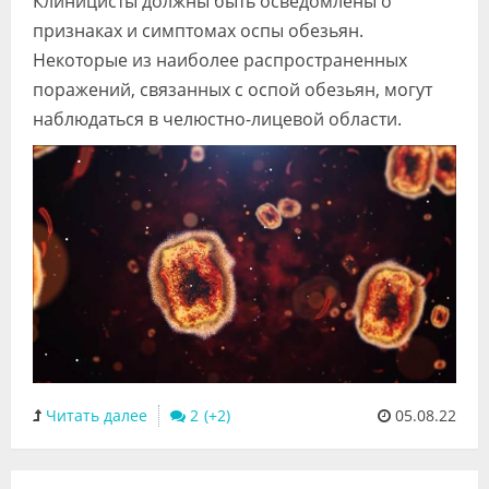
Клиницисты должны быть осведомлены о
Видео
признаках и симптомах оспы обезьян.
Некоторые из наиболее распространенных
Форум
поражений, связанных с оспой обезьян, могут
Клиники
наблюдаться в челюстно-лицевой области.
Специалисты
Галерея
Блоги
Лаборатории
Читать далее
2
05.08.22