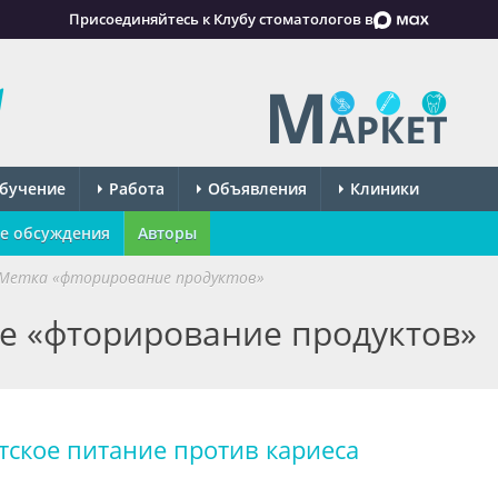
Присоединяйтесь к Клубу стоматологов в
бучение
Работа
Объявления
Клиники
е обсуждения
Авторы
Метка «фторирование продуктов»
ке «фторирование продуктов»
тское питание против кариеса