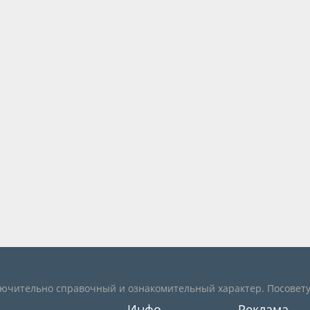
лючительно справочный и ознакомительный характер. Посовету
Инфо
Реклама