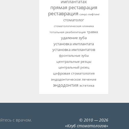
имплантатах
прямая реставрация
реставрация
синус-лифтинг
стоматолог
стоматологическая клиника
тотальная реабилитация
травма
удаление зуба
установка имплантата
установка имплантатов
фронтальные зубы
центральные резцы
центральный резец
цифровая стоматология
эндодонтическое лечение
эндодонтия
эстетика
йтесь с врачом.
©
2010
— 2026
«
Клуб стоматологов
»