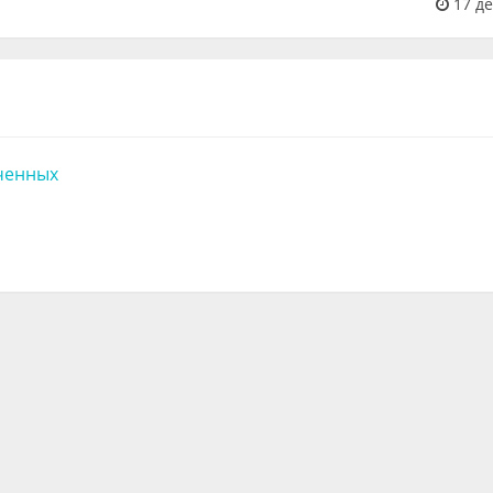
17 де
ченных