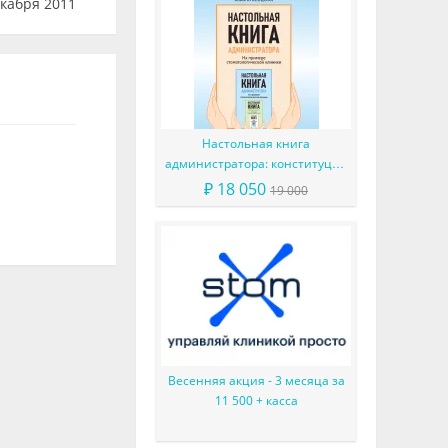
кабря 2011
Настольная книга
администратора: конституция
вашего ресепшена
₽ 18 050
19 000
Весенняя акция - 3 месяца за
11 500 + касса