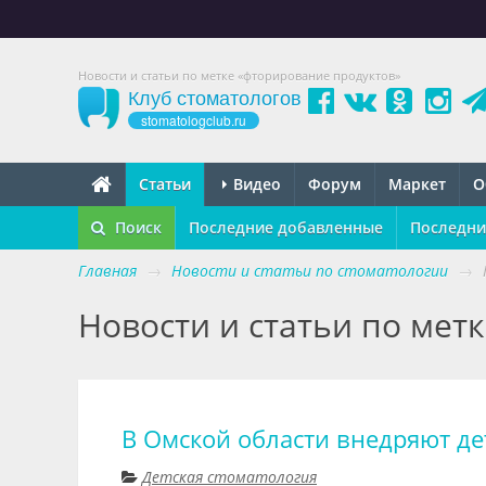
Новости и статьи по метке «фторирование продуктов»
Клуб стоматологов
stomatologclub.ru
Статьи
Видео
Форум
Маркет
О
Поиск
Последние добавленные
Последни
Главная
→
Новости и статьи по стоматологии
→
Новости и статьи по мет
В Омской области внедряют де
Детская стоматология