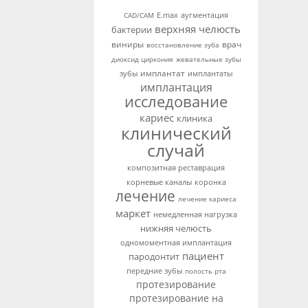
аугментация
CAD/CAM
E.max
верхняя челюсть
бактерии
виниры
врач
восстановление зуба
диоксид циркония
жевательные зубы
имплантат
зубы
имплантаты
имплантация
исследование
кариес
клиника
клинический
случай
композитная реставрация
корневые каналы
коронка
лечение
лечение кариеса
маркет
немедленная нагрузка
нижняя челюсть
одномоментная имплантация
пациент
пародонтит
передние зубы
полость рта
протезирование
протезирование на