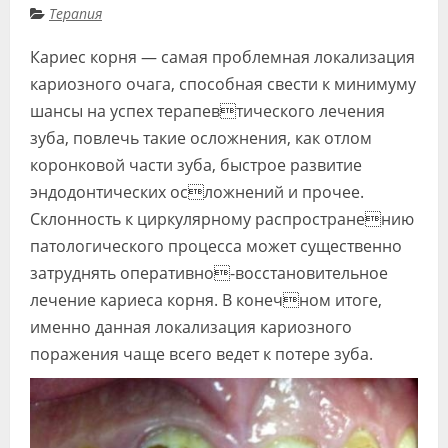
Терапия
Видео
Кариес корня — самая проблемная локализация
Форум
кариозного очага, способная свести к минимуму
Клиники
шансы на успех терапевтического лечения
зуба, повлечь такие осложнения, как отлом
Специалисты
коронковой части зуба, быстрое развитие
Галерея
эндодонтических осложнений и прочее.
Склонность к циркулярному распространению
Блоги
патологического процесса может существенно
Лаборатории
затруднять оперативно-восстановительное
лечение кариеса корня. В конечном итоге,
именно данная локализация кариозного
поражения чаще всего ведет к потере зуба.