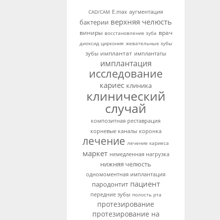
аугментация
CAD/CAM
E.max
верхняя челюсть
бактерии
виниры
врач
восстановление зуба
диоксид циркония
жевательные зубы
имплантат
зубы
имплантаты
имплантация
исследование
кариес
клиника
клинический
случай
композитная реставрация
корневые каналы
коронка
лечение
лечение кариеса
маркет
немедленная нагрузка
нижняя челюсть
одномоментная имплантация
пациент
пародонтит
передние зубы
полость рта
протезирование
протезирование на