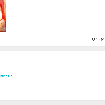
15 фе
ченных