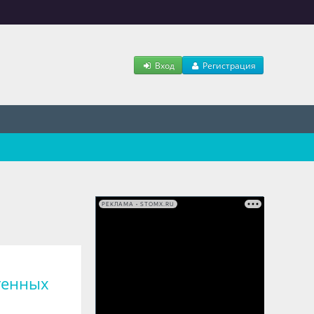
Вход
Регистрация
РЕКЛАМА • STOMX.RU
генных