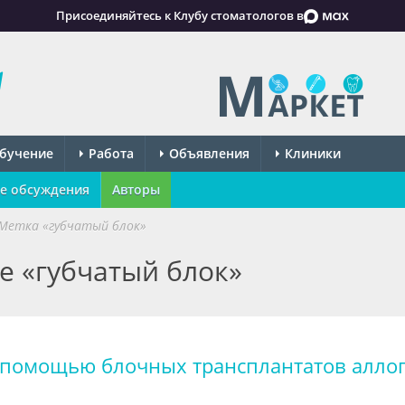
Присоединяйтесь к Клубу стоматологов в
бучение
Работа
Объявления
Клиники
е обсуждения
Авторы
Метка «губчатый блок»
ке «губчатый блок»
с помощью блочных трансплантатов алло