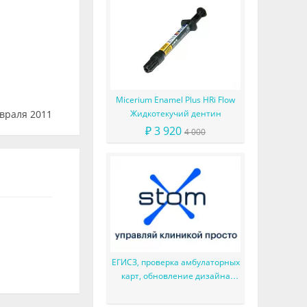
Micerium Enamel Plus HRi Flow
враля 2011
Жидкотекучий дентин
₽ 3 920
4 000
ЕГИСЗ, проверка амбулаторных
карт, обновление дизайна
приёма и многое другое