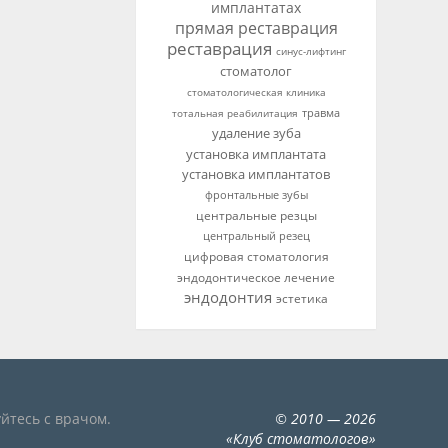
имплантатах
прямая реставрация
реставрация
синус-лифтинг
стоматолог
стоматологическая клиника
тотальная реабилитация
травма
удаление зуба
установка имплантата
установка имплантатов
фронтальные зубы
центральные резцы
центральный резец
цифровая стоматология
эндодонтическое лечение
эндодонтия
эстетика
йтесь с врачом.
©
2010
— 2026
«
Клуб стоматологов
»