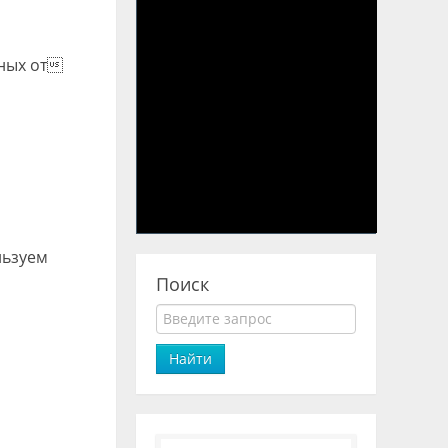
рных от
льзуем
Поиск
Найти