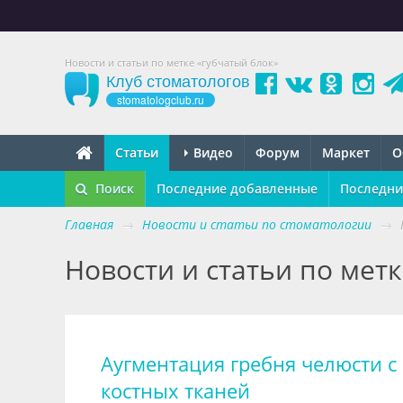
Новости и статьи по метке «губчатый блок»
Клуб стоматологов
stomatologclub.ru
Статьи
Видео
Форум
Маркет
О
Поиск
Последние добавленные
Последни
Главная
→
Новости и статьи по стоматологии
→
Новости и статьи по мет
Аугментация гребня челюсти 
костных тканей