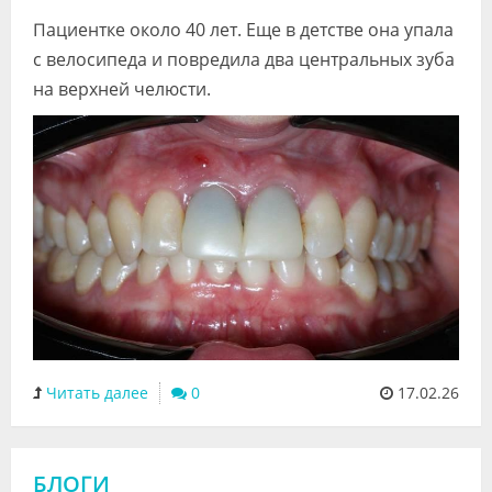
Видео
Пациентке около 40 лет. Еще в детстве она упала
с велосипеда и повредила два центральных зуба
Форум
на верхней челюсти.
Клиники
Специалисты
Галерея
Блоги
Лаборатории
Читать далее
0
17.02.26
БЛОГИ