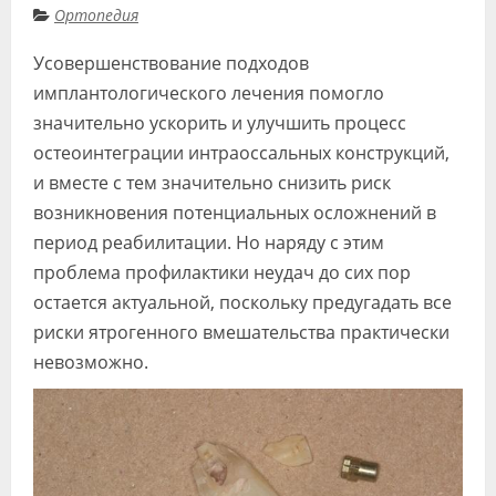
Ортопедия
Видео
Усовершенствование подходов
Форум
имплантологического лечения помогло
Клиники
значительно ускорить и улучшить процесс
остеоинтеграции интраоссальных конструкций,
Специалисты
и вместе с тем значительно снизить риск
Галерея
возникновения потенциальных осложнений в
период реабилитации. Но наряду с этим
Блоги
проблема профилактики неудач до сих пор
Лаборатории
остается актуальной, поскольку предугадать все
риски ятрогенного вмешательства практически
невозможно.