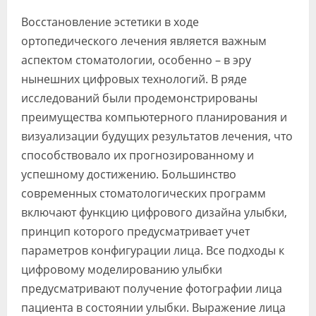
Видео
Восстановление эстетики в ходе
ортопедического лечения является важным
Форум
аспектом стоматологии, особенно – в эру
Клиники
нынешних цифровых технологий. В ряде
исследований были продемонстрированы
Специалисты
преимущества компьютерного планирования и
Галерея
визуализации будущих результатов лечения, что
способствовало их прогнозированному и
Блоги
успешному достижению. Большинство
Лаборатории
современных стоматологических программ
включают функцию цифрового дизайна улыбки,
принцип которого предусматривает учет
параметров конфигурации лица. Все подходы к
цифровому моделированию улыбки
предусматривают получение фотографии лица
пациента в состоянии улыбки. Выражение лица