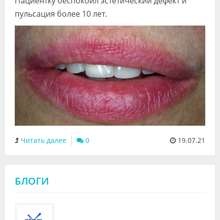
Пациентку беспокоил эстетический дефект и
Видео
пульсация более 10 лет.
Форум
Клиники
Специалисты
Галерея
Блоги
Лаборатории
Читать далее
0
19.07.21
БЛОГИ