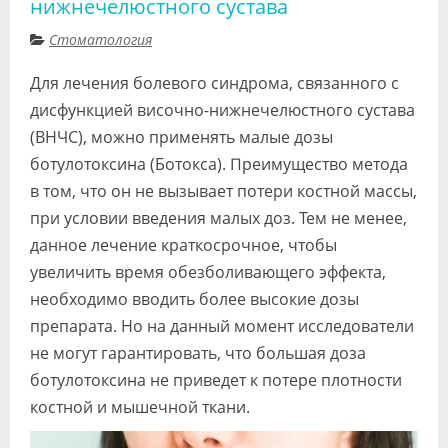
нижнечелюстного сустава
Видео
Стоматология
Форум
Для лечения болевого синдрома, связанного с
Клиники
дисфункцией височно-нижнечелюстного сустава
(ВНЧС), можно применять малые дозы
Специалисты
ботулотоксина (Ботокса). Преимущество метода
Галерея
в том, что он не вызывает потери костной массы,
при условии введения малых доз. Тем не менее,
Блоги
данное лечение краткосрочное, чтобы
Лаборатории
увеличить время обезболивающего эффекта,
необходимо вводить более высокие дозы
препарата. Но на данный момент исследователи
не могут гарантировать, что большая доза
ботулотоксина не приведет к потере плотности
костной и мышечной ткани.