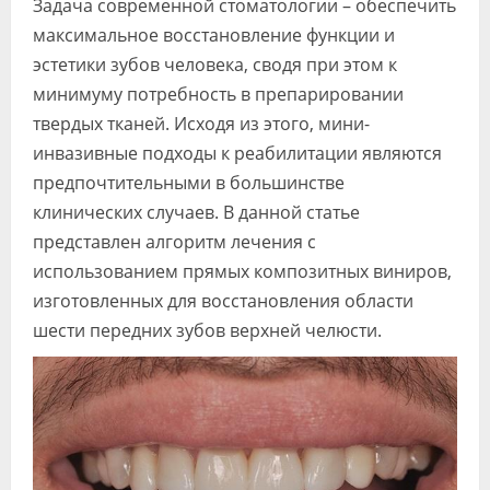
Задача современной стоматологии – обеспечить
Видео
максимальное восстановление функции и
эстетики зубов человека, сводя при этом к
Форум
минимуму потребность в препарировании
Клиники
твердых тканей. Исходя из этого, мини-
инвазивные подходы к реабилитации являются
Специалисты
предпочтительными в большинстве
Галерея
клинических случаев. В данной статье
представлен алгоритм лечения с
Блоги
использованием прямых композитных виниров,
Лаборатории
изготовленных для восстановления области
шести передних зубов верхней челюсти.