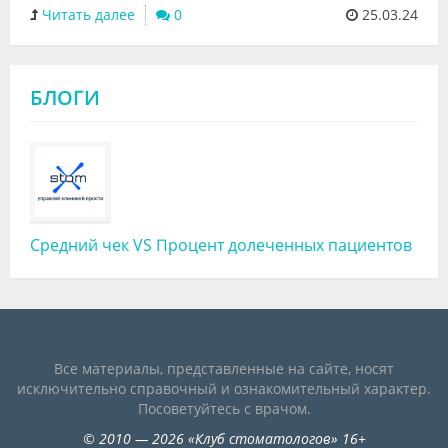
Читать далее
0
25.03.24
БЛОГИ
Средний чек VS Процент долеченных пациентов
Все материалы, представленные на сайте, носят
исключительно справочный и ознакомительный характер.
Посоветуйтесь с врачом.
©
2010
— 2026
«
Клуб стоматологов
»
16+