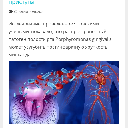
приступа
Видео
Стоматология
Форум
Исследование, проведенное японскими
Клиники
учеными, показало, что распространенный
патоген полости рта Porphyromonas gingivalis
Специалисты
может усугубить постинфарктную хрупкость
Галерея
миокарда.
Блоги
Лаборатории