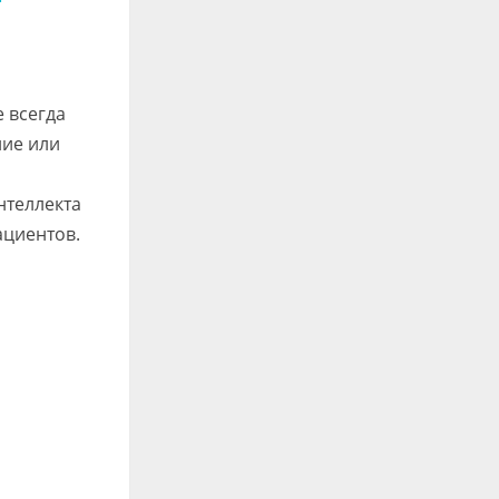
 всегда
ние или
нтеллекта
ациентов.