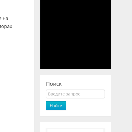
е на
порах
Поиск
Найти