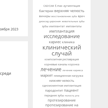
аугментация
CAD/CAM
E.max
верхняя челюсть
бактерии
виниры
врач
восстановление зуба
диоксид циркония
жевательные зубы
имплантат
зубы
имплантаты
оября 2023
имплантация
исследование
кариес
клиника
клинический
случай
композитная реставрация
корневые каналы
коронка
лечение
лечение кариеса
 среди
маркет
немедленная нагрузка
нижняя челюсть
одномоментная имплантация
пациент
пародонтит
передние зубы
полость рта
протезирование
протезирование на