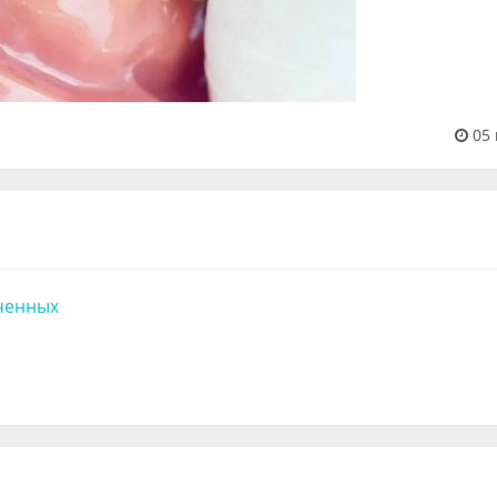
05 
ченных