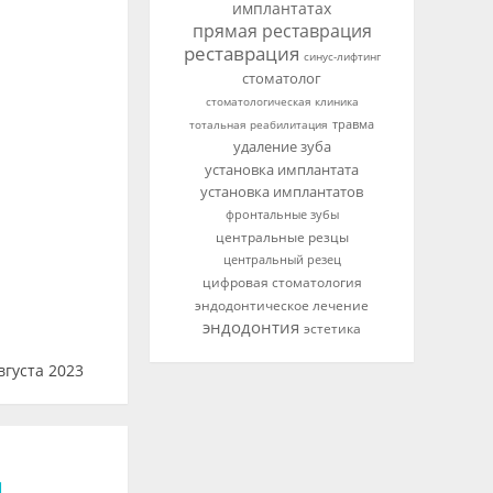
имплантатах
прямая реставрация
реставрация
синус-лифтинг
стоматолог
стоматологическая клиника
тотальная реабилитация
травма
удаление зуба
установка имплантата
установка имплантатов
фронтальные зубы
центральные резцы
центральный резец
цифровая стоматология
эндодонтическое лечение
эндодонтия
эстетика
вгуста 2023
й