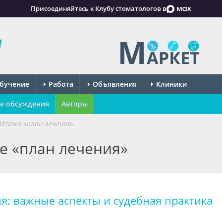
Присоединяйтесь к Клубу стоматологов в
бучение
Работа
Объявления
Клиники
е обсуждения
Авторы
Метка «план лечения»
ке «план лечения»
я: важные аспекты и судебная практика