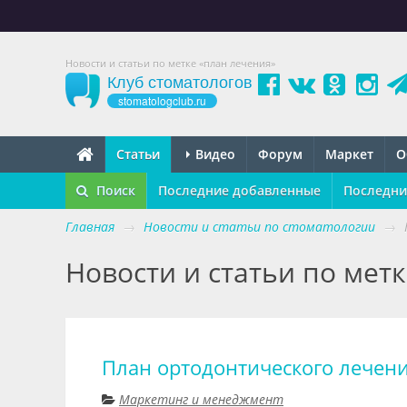
Новости и статьи по метке «план лечения»
Клуб стоматологов
stomatologclub.ru
Статьи
Видео
Форум
Маркет
О
Поиск
Последние добавленные
Последни
Главная
→
Новости и статьи по стоматологии
→
Новости и статьи по мет
План ортодонтического лечени
Маркетинг и менеджмент