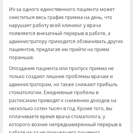
Видео
Из-за одного единственного пациента может
сместиться весь график приема на день, что
Форум
нарушает работу всей клиники: у врача
Клиники
появляется внезапный перерыв в работе, а
администратору приходится обзванивать других
Специалисты
пациентов, предлагая им прийти на прием
Галерея
пораньше.
Блоги
Опоздание пациента или пропуск приема не
только создают лишние проблемы врачам и
Лаборатории
администраторам, но также снижают прибыль
стоматологии. Ежедневные пробелы в
расписании приводят к снижению доходов на
несколько сотен тысяч в год. Кроме того, вы
оплачиваете время врача-стоматолога, у
которого возник непреднамеренный перерыв в
работе из-за не пришедшего пациента.