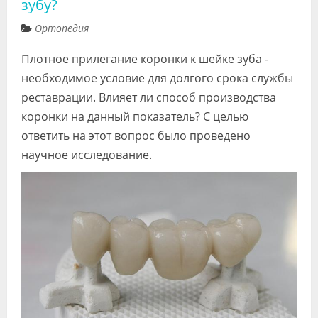
зубу?
Видео
Ортопедия
Форум
Плотное прилегание коронки к шейке зуба -
Клиники
необходимое условие для долгого срока службы
реставрации. Влияет ли способ производства
Специалисты
коронки на данный показатель? С целью
Галерея
ответить на этот вопрос было проведено
научное исследование.
Блоги
Лаборатории