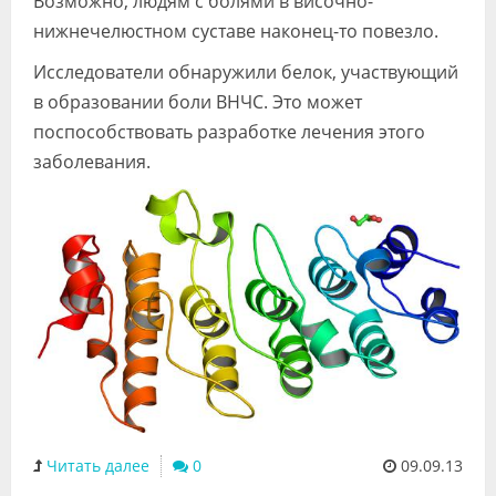
Возможно, людям с болями в височно-
Видео
нижнечелюстном суставе наконец-то повезло.
Форум
Исследователи обнаружили белок, участвующий
в образовании боли ВНЧС. Это может
Клиники
поспособствовать разработке лечения этого
Специалисты
заболевания.
Галерея
Блоги
Лаборатории
Читать далее
0
09.09.13