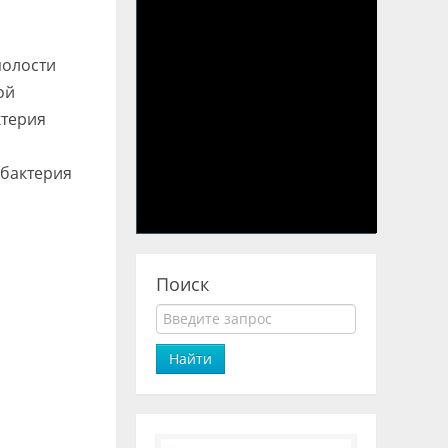
полости
ой
ктерия
 бактерия
Поиск
Найти