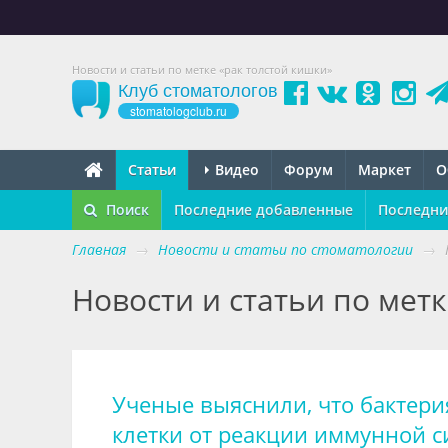
Новости и статьи по метке «рак толстой кишки»
Клуб стоматологов
stomatologclub.ru
Статьи
Видео
Форум
Маркет
О
Поиск
Последние добавленные
Последни
Главная
→
Новости и статьи по стоматологии
→
Новости и статьи по мет
Ученые выяснили, что бактер
клетки от реакции иммунной 