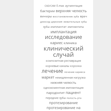
аугментация
CAD/CAM
E.max
верхняя челюсть
бактерии
виниры
врач
восстановление зуба
диоксид циркония
жевательные зубы
имплантат
зубы
имплантаты
имплантация
исследование
кариес
клиника
клинический
случай
композитная реставрация
корневые каналы
коронка
лечение
лечение кариеса
маркет
немедленная нагрузка
нижняя челюсть
одномоментная имплантация
пациент
пародонтит
передние зубы
полость рта
протезирование
протезирование на