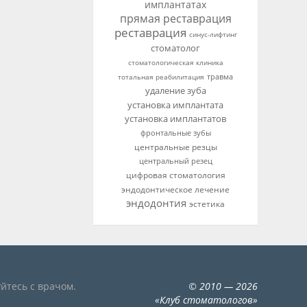
имплантатах
прямая реставрация
реставрация
синус-лифтинг
стоматолог
стоматологическая клиника
тотальная реабилитация
травма
удаление зуба
установка имплантата
установка имплантатов
фронтальные зубы
центральные резцы
центральный резец
цифровая стоматология
эндодонтическое лечение
эндодонтия
эстетика
йтесь с врачом.
©
2010
— 2026
«
Клуб стоматологов
»