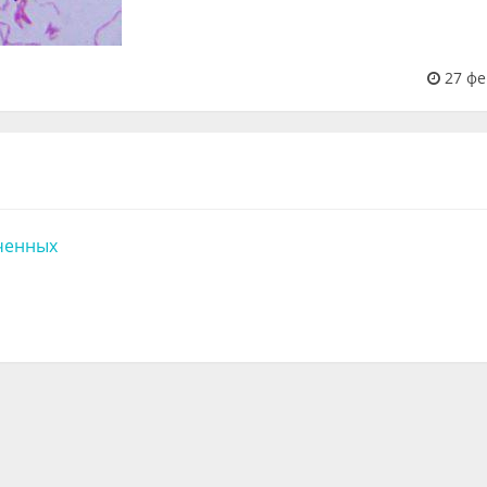
27 фе
ченных