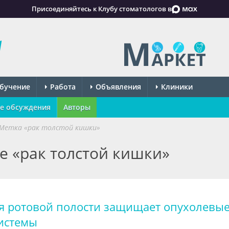
Присоединяйтесь к Клубу стоматологов в
бучение
Работа
Объявления
Клиники
е обсуждения
Авторы
Метка «рак толстой кишки»
ке «рак толстой кишки»
ия ротовой полости защищает опухолевы
системы