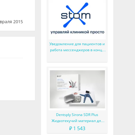
враля 2015
Уведомление для пациентов и
работа мессенджеров в конце
2025 г.
Dentsply Sirona SDR Plus
Жидкотекучий материал для
жевательных зубов
₽ 1 543