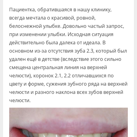
Видео
Пациентка, обратившаяся в нашу клинику,
всегда мечтала о красивой, ровной,
Форум
белоснежной улыбке. Довольно частый запрос,
Клиники
при изменении улыбки. Исходная ситуация
действительно была далека от идеала. В
Специалисты
основном из-за отсутствия зуба 2.3, который был
Галерея
удален ещё в детстве (вследствие этого сильно
смещена центральная линия на верхней
Блоги
челюсти), коронок 2.1, 2.2 отличавшихся по
Лаборатории
цвету и форме, сужения зубного ряда на верхней
челюсти и разного наклона всех зубов верхней
челюсти.