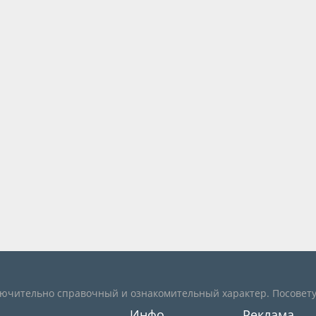
лючительно справочный и ознакомительный характер. Посовету
Инфо
Реклама