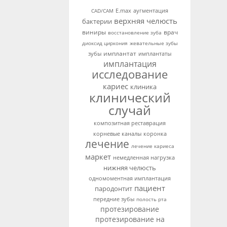
аугментация
CAD/CAM
E.max
верхняя челюсть
бактерии
виниры
врач
восстановление зуба
диоксид циркония
жевательные зубы
имплантат
зубы
имплантаты
имплантация
исследование
кариес
клиника
клинический
случай
композитная реставрация
корневые каналы
коронка
лечение
лечение кариеса
маркет
немедленная нагрузка
нижняя челюсть
одномоментная имплантация
пациент
пародонтит
передние зубы
полость рта
протезирование
протезирование на