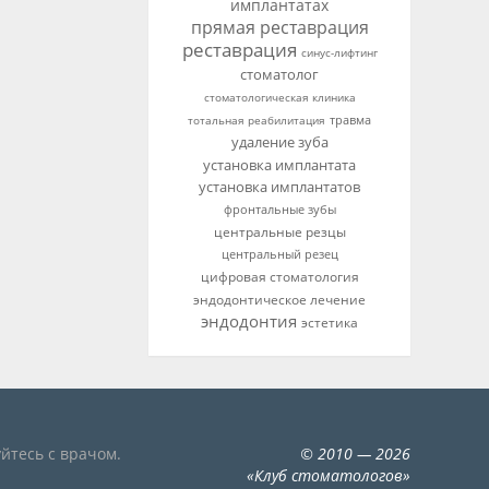
имплантатах
прямая реставрация
реставрация
синус-лифтинг
стоматолог
стоматологическая клиника
тотальная реабилитация
травма
удаление зуба
установка имплантата
установка имплантатов
фронтальные зубы
центральные резцы
центральный резец
цифровая стоматология
эндодонтическое лечение
эндодонтия
эстетика
йтесь с врачом.
©
2010
— 2026
«
Клуб стоматологов
»