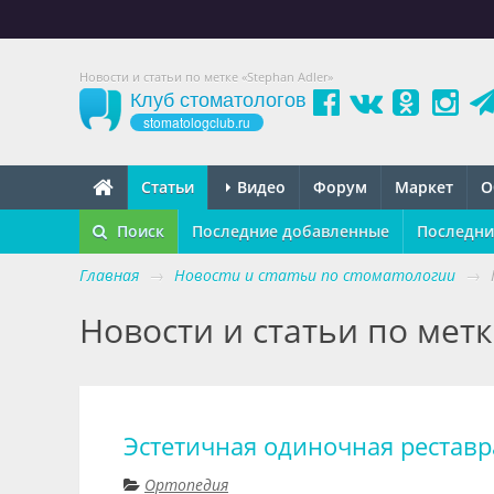
Новости и статьи по метке «Stephan Adler»
Клуб стоматологов
stomatologclub.ru
Статьи
Видео
Форум
Маркет
О
Поиск
Последние добавленные
Последни
Главная
→
Новости и статьи по стоматологии
→
Новости и статьи по метк
Эстетичная одиночная рестав
Ортопедия