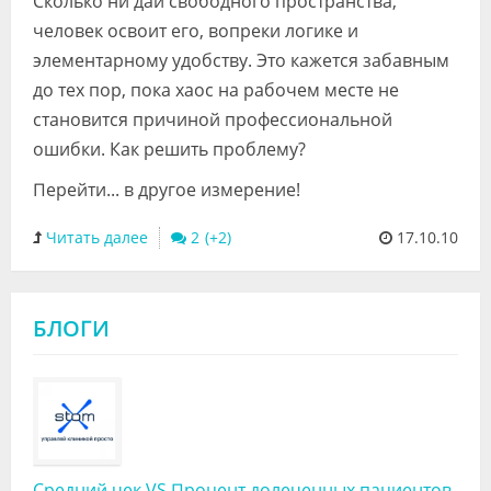
Сколько ни дай свободного пространства,
Видео
человек освоит его, вопреки логике и
элементарному удобству. Это кажется забавным
Форум
до тех пор, пока хаос на рабочем месте не
Клиники
становится причиной профессиональной
ошибки. Как решить проблему?
Специалисты
Перейти... в другое измерение!
Галерея
Читать далее
2
17.10.10
Блоги
Лаборатории
БЛОГИ
Средний чек VS Процент долеченных пациентов