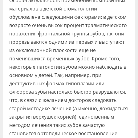
Особая актуальность применения композитных
Видео
материалов в детской стоматологии
обусловлена следующими факторами: в детском
Форум
возрасте очень высок процент травматического
Клиники
поражения фронтальной группы зубов, т.к. они
прорезываются одними из первых и выступают
Специалисты
из окклюзионной плоскости еще не
Галерея
поменявшихся временных зубов. Кроме того,
некоторые патологии зубов можно наблюдать в
Блоги
основном у детей. Так, например, при
Лаборатории
деструктивных формах гипоплазии или
флюороза зубы настолько быстро разрушаются,
что, в связи с желанием докторов следовать
старой методике лечения (а именно, дожидаться
закрытия верхушек корней), единственным
методом лечения таких зубов зачастую
становится ортопедическое восстановление