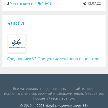
Читать далее
1
13.07.22
БЛОГИ
Средний чек VS Процент долеченных пациентов
Все материалы, представленные на сайте, носят
исключительно справочный и ознакомительный характер.
Посоветуйтесь с врачом.
©
2010
— 2026
«
Клуб стоматологов
»
16+