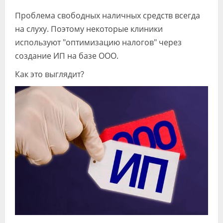
Видео
Проблема свободных наличных средств всегда
на слуху. Поэтому некоторые клиники
Форум
используют "оптимизацию налогов" через
Клиники
создание ИП на базе ООО.
Специалисты
Как это выглядит?
Галерея
Блоги
Лаборатории