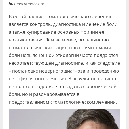
Стоматология
Видео
Важной частью стоматологического лечения
Форум
является контроль, диагностика и лечение боли,
Клиники
а также купирование основных причин ее
возникновения. Тем не менее, большинство
Специалисты
стоматологических пациентов с симптомами
Галерея
боли невыясненной этиологии часто поддаются
несоответствующей диагностике, и как следствие
Блоги
– постановке неверного диагноза и проведению
Лаборатории
неэффективного лечения. В результате пациент
не только продолжает страдать от хронической
боли, но и разочаровывается в
предоставленном стоматологическом лечении.