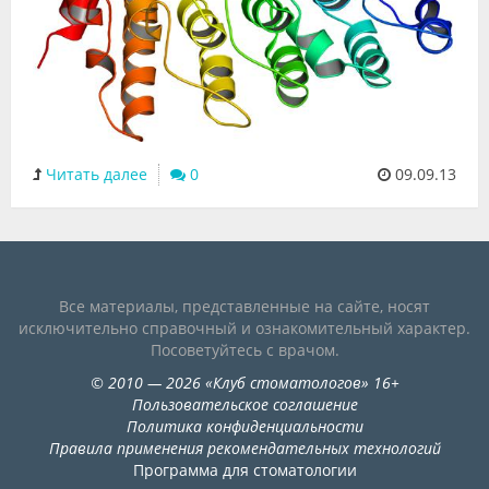
Читать далее
0
09.09.13
Все материалы, представленные на сайте, носят
исключительно справочный и ознакомительный характер.
Посоветуйтесь с врачом.
©
2010
— 2026
«
Клуб стоматологов
»
16+
Пользовательское соглашение
Политика конфиденциальности
Правила применения рекомендательных технологий
Программа для стоматологии