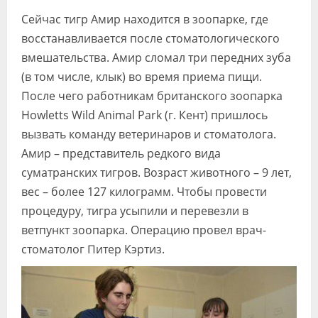
Видео
Сейчас тигр Амир находится в зоопарке, где
восстанавливается после стоматологического
Форум
вмешательства. Амир сломал три передних зуба
Клиники
(в том числе, клык) во время приема пищи.
После чего работникам британского зоопарка
Специалисты
Howletts Wild Animal Park (г. Кент) пришлось
Галерея
вызвать команду ветеринаров и стоматолога.
Амир – представитель редкого вида
Блоги
суматранских тигров. Возраст животного – 9 лет,
вес – более 127 килограмм. Чтобы провести
Лаборатории
процедуру, тигра усыпили и перевезли в
ветпункт зоопарка. Операцию провел врач-
стоматолог Питер Кэртиз.