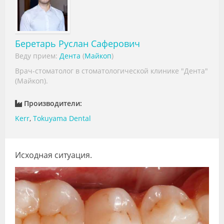
Видео
Форум
Беретарь Руслан Саферович
Клиники
Веду прием:
Дента
(
Майкоп
)
Врач-стоматолог в стоматологической клинике "Дента"
Специалисты
(Майкоп).
Галерея
Производители:
Блоги
Kerr
,
Tokuyama Dental
Лаборатории
Исходная ситуация.