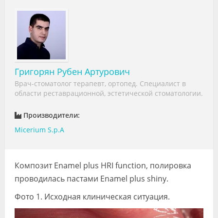
Видео
Форум
Клиники
Специалисты
Григорян Рубен Артурович
Врач-стоматолог терапевт, ортопед. Специалист в
Галерея
области реставрационной, эстетической стоматологии.
Блоги
Производители:
Micerium S.p.A
Лаборатории
Композит Enamel plus HRI function, полировка
проводилась пастами Enamel plus shiny.
Фото 1. Исходная клиническая ситуация.