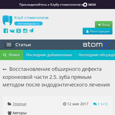
Присоединяйтесь к Клубу стоматологов в
Клуб стоматологов
stomatologclub.ru
Вход
Регистрация
Статьи
Статьи
Поиск
Последние добавленные
Последние обсужд
Маркет
Восстановление обширного дефекта
коронковой части 2.5. зуба прямым
Обучение
методом после эндодонтического лечения
Вакансии
Резюме
Терапия
12 мая 2017
1
Объявления
Авторы: