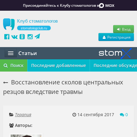
Присоединяйтесь к Клубу стоматологов в
Клуб стоматологов
stomatologclub.ru
Вход
Регистрация
Статьи
Статьи
Поиск
Последние добавленные
Последние обсужд
Маркет
Восстановление сколов центральных
резцов вследствие травмы
Обучение
Вакансии
Терапия
14 сентября 2017
0
Резюме
Авторы:
Объявления