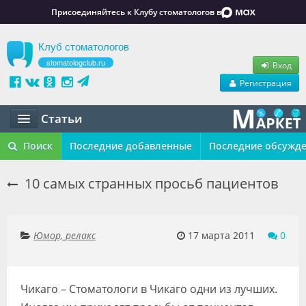
Присоединяйтесь к Клубу стоматологов в
Клуб стоматологов
stomatologclub.ru
Вход
Регистрация
Статьи
Статьи
Поиск
Последние добавленные
Последние обсужд
Маркет
10 cамых странных просьб пациентов
Обучение
Вакансии
Юмор, релакс
17 марта 2011
0
Резюме
Чикаго – Стоматологи в Чикаго одни из лучших.
Объявления