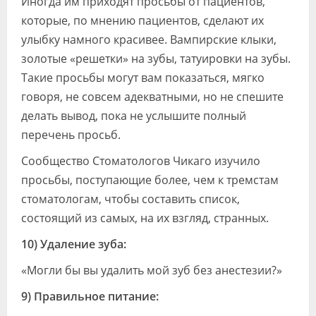
Иногда им приходят просьбы от пациентов,
Видео
которые, по мнению пациентов, сделают их
улыбку намного красивее. Вампирские клыки,
Форум
золотые «решетки» на зубы, татуировки на зубы.
Клиники
Такие просьбы могут вам показаться, мягко
говоря, не совсем адекватными, но не спешите
Специалисты
делать вывод, пока не услышите полный
Галерея
перечень просьб.
Сообщество Стоматологов Чикаго изучило
Блоги
просьбы, поступающие более, чем к тремстам
Лаборатории
стоматологам, чтобы составить список,
состоящий из самых, на их взгляд, странных.
10) Удаление зуба:
«Могли бы вы удалить мой зуб без анестезии?»
9) Правильное питание: