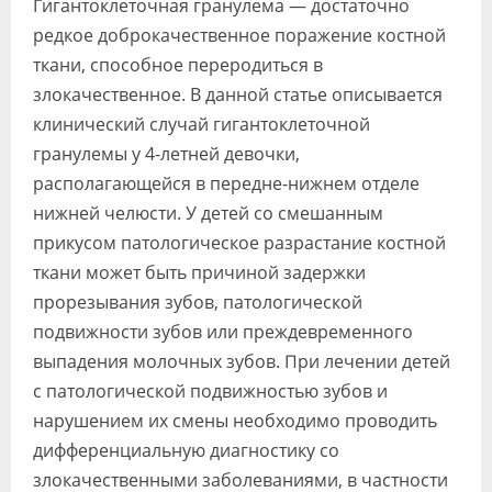
Гигантоклеточная гранулема — достаточно
Видео
редкое доброкачественное поражение костной
ткани, способное переродиться в
Форум
злокачественное. В данной статье описывается
Клиники
клинический случай гигантоклеточной
гранулемы у 4-летней девочки,
Специалисты
располагающейся в передне-нижнем отделе
Галерея
нижней челюсти. У детей со смешанным
прикусом патологическое разрастание костной
Блоги
ткани может быть причиной задержки
Лаборатории
прорезывания зубов, патологической
подвижности зубов или преждевременного
выпадения молочных зубов. При лечении детей
с патологической подвижностью зубов и
нарушением их смены необходимо проводить
дифференциальную диагностику со
злокачественными заболеваниями, в частности