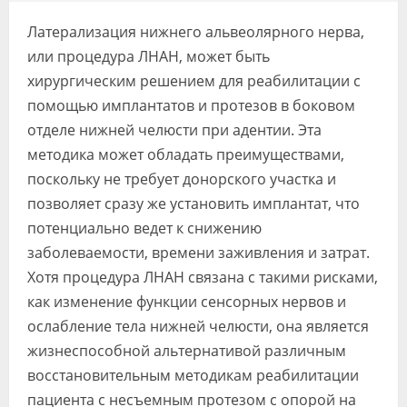
Видео
Латерализация нижнего альвеолярного нерва,
Форум
или процедура ЛНАН, может быть
хирургическим решением для реабилитации с
Клиники
помощью имплантатов и протезов в боковом
отделе нижней челюсти при адентии. Эта
Специалисты
методика может обладать преимуществами,
Галерея
поскольку не требует донорского участка и
позволяет сразу же установить имплантат, что
Блоги
потенциально ведет к снижению
Лаборатории
заболеваемости, времени заживления и затрат.
Хотя процедура ЛНАН связана с такими рисками,
как изменение функции сенсорных нервов и
ослабление тела нижней челюсти, она является
жизнеспособной альтернативой различным
восстановительным методикам реабилитации
пациента с несъемным протезом с опорой на