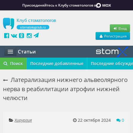
Присоединяйтесь к Клубу стоматологов в
Клуб стоматологов
stomatologclub.ru
Вход
Регистрация
Статьи
Статьи
Поиск
Последние добавленные
Последние обсужд
Маркет
Латерализация нижнего альвеолярного
нерва в реабилитации атрофии нижней
Обучение
челюсти
Вакансии
Резюме
Хирургия
22 октября 2024
0
Объявления