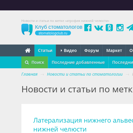
Новости и статьи по метке «атрофия нижней челюсти»
Клуб стоматологов
stomatologclub.ru
Статьи
Видео
Форум
Маркет
О
Поиск
Последние добавленные
Последни
Главная
→
Новости и статьи по стоматологии
→
Новости и статьи по мет
Латерализация нижнего альве
нижней челюсти