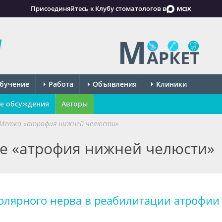
Присоединяйтесь к Клубу стоматологов в
бучение
Работа
Объявления
Клиники
е обсуждения
Авторы
Метка «атрофия нижней челюсти»
ке «атрофия нижней челюсти»
олярного нерва в реабилитации атрофии