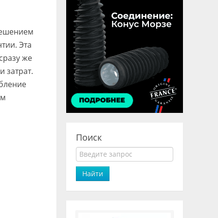
решением
тии. Эта
сразу же
 затрат.
абление
ым
Поиск
Найти