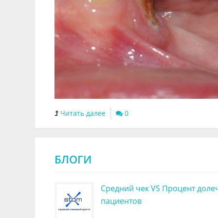
Читать далее
0
БЛОГИ
Средний чек VS Процент доле
пациентов