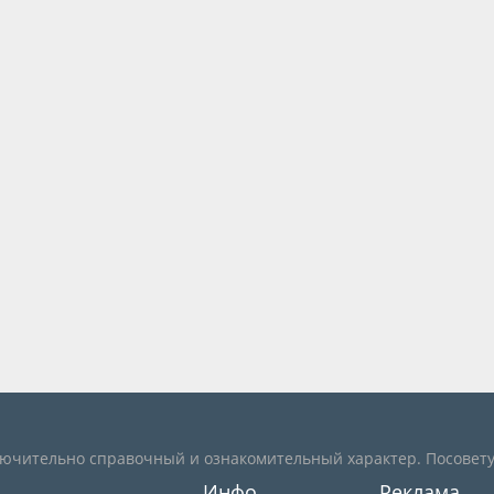
лючительно справочный и ознакомительный характер. Посовету
Инфо
Реклама