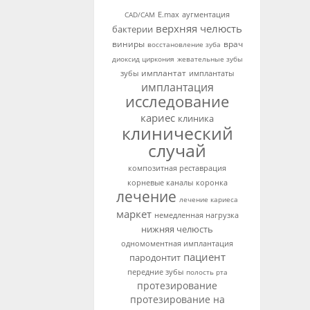
аугментация
CAD/CAM
E.max
верхняя челюсть
бактерии
виниры
врач
восстановление зуба
диоксид циркония
жевательные зубы
имплантат
зубы
имплантаты
имплантация
исследование
кариес
клиника
клинический
случай
композитная реставрация
корневые каналы
коронка
лечение
лечение кариеса
маркет
немедленная нагрузка
нижняя челюсть
одномоментная имплантация
пациент
пародонтит
передние зубы
полость рта
протезирование
протезирование на