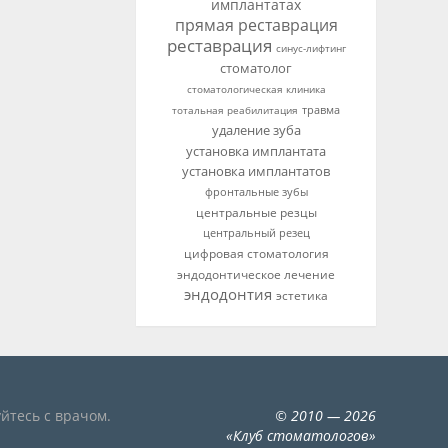
имплантатах
прямая реставрация
реставрация
синус-лифтинг
стоматолог
стоматологическая клиника
тотальная реабилитация
травма
удаление зуба
установка имплантата
установка имплантатов
фронтальные зубы
центральные резцы
центральный резец
цифровая стоматология
эндодонтическое лечение
эндодонтия
эстетика
йтесь с врачом.
©
2010
— 2026
«
Клуб стоматологов
»