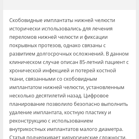
Видео
Форум
Скобовидные имплантаты нижней челюсти
исторически использовались для лечения
Клиники
переломов нижней челюсти и фиксации
Специалисты
покрывных протезов, однако связаны с
развитием долгосрочных осложнений. В данном
Галерея
клиническом случае описан 85-летний пациент с
хронической инфекцией и потерей костной
Блоги
ткани, связанными со скобовидным
Лаборатории
имплантатом нижней челюсти, установленным
несколько десятилетий назад. Цифровое
планирование позволило безопасно выполнить
удаление имплантата, костную пластику и
реконструкцию с использованием
внутрикостных имплантатов малого диаметра.
Статья подчеркивает хирургические сложности,