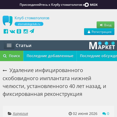
Присоединяйтесь к Клубу стоматологов в
Клуб стоматологов
stomatologclub.ru
Вход
Регистрация
Статьи
Статьи
Поиск
Последние добавленные
Последние обсужд
Маркет
Удаление инфицированного
скобовидного имплантата нижней
Обучение
челюсти, установленного 40 лет назад, и
Вакансии
фиксированная реконструкция
Резюме
Объявления
Хирургия
02 июня 2026
0