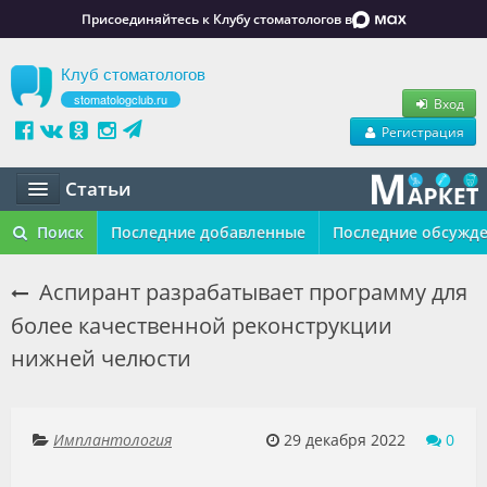
Присоединяйтесь к Клубу стоматологов в
Клуб стоматологов
stomatologclub.ru
Вход
Регистрация
Статьи
Статьи
Поиск
Последние добавленные
Последние обсужд
Маркет
Аспирант разрабатывает программу для
более качественной реконструкции
Обучение
нижней челюсти
Вакансии
Резюме
Имплантология
29 декабря 2022
0
Объявления