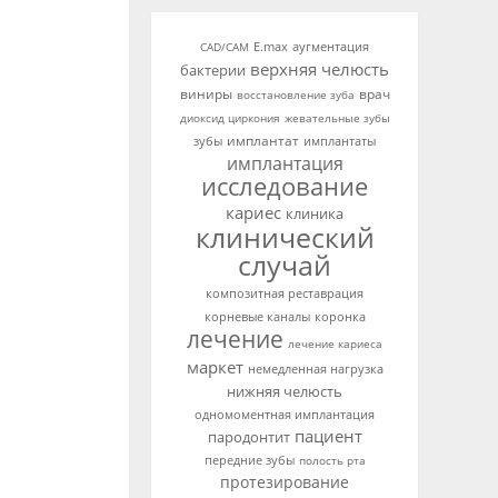
аугментация
CAD/CAM
E.max
верхняя челюсть
бактерии
виниры
врач
восстановление зуба
диоксид циркония
жевательные зубы
имплантат
зубы
имплантаты
имплантация
исследование
кариес
клиника
клинический
случай
композитная реставрация
корневые каналы
коронка
лечение
лечение кариеса
маркет
немедленная нагрузка
нижняя челюсть
одномоментная имплантация
пациент
пародонтит
передние зубы
полость рта
протезирование