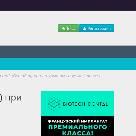
Вход
Регистрация
mp3 (OsteoBiol) при открытом синус-лифтинге с
) при