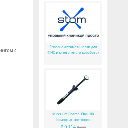
Справка автоматически для
ингом с
ФНС и много-много доработок
Micerium Enamel Plus HRi
Композит светового
отверждения в шприце
₽ 9 114
9 300