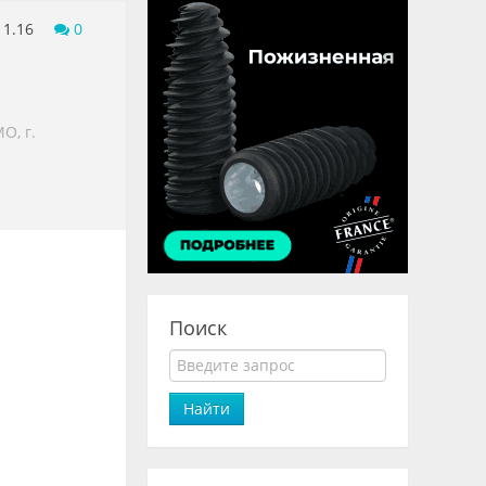
11.16
0
О, г.
Поиск
Найти