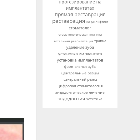
протезирование на
имплантатах
прямая реставрация
реставрация
синус-лифтинг
стоматолог
стоматологическая клиника
тотальная реабилитация
травма
удаление зуба
установка имплантата
установка имплантатов
фронтальные зубы
центральные резцы
центральный резец
цифровая стоматология
эндодонтическое лечение
эндодонтия
эстетика