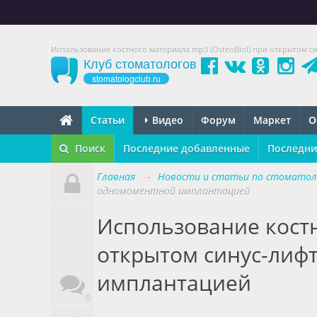
Использование костного материала mp3 (OsteoBiol) при открытом 
Клуб стоматологов
stomatologclub.ru
Статьи
Видео
Форум
Маркет
О
Поиск
Последние добавленные
Последни
Главная
→
Новости и статьи по стоматол
одномоментной имплантацией
Использование костн
открытом синус-лиф
имплантацией
0