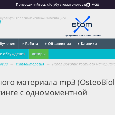
Присоединяйтесь к Клубу стоматологов в
синус-лифтинге с одномоментной имплантацией
бучение
Работа
Объявления
Клиники
е обсуждения
Авторы
огии
→
Имплантология
→
Использование костного материала 
ого материала mp3 (OsteoBiol
тинге с одномоментной