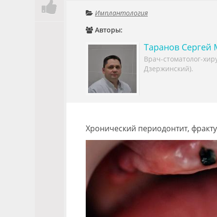
Имплантология
Авторы:
Таранов Сергей
Врач-стоматолог-хиру
Дзержинский).
Хронический периодонтит, фрактура 