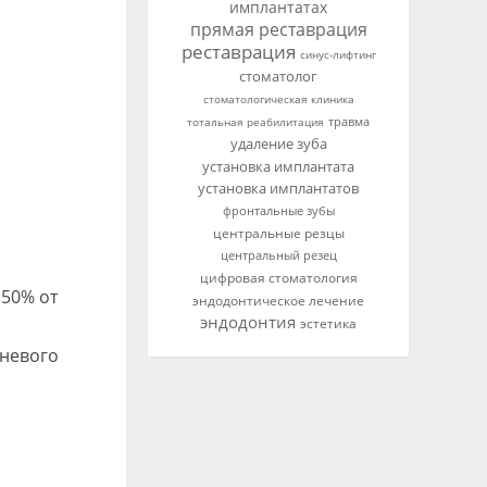
имплантатах
прямая реставрация
реставрация
синус-лифтинг
стоматолог
стоматологическая клиника
тотальная реабилитация
травма
удаление зуба
установка имплантата
установка имплантатов
фронтальные зубы
центральные резцы
центральный резец
цифровая стоматология
 50% от
эндодонтическое лечение
эндодонтия
эстетика
рневого