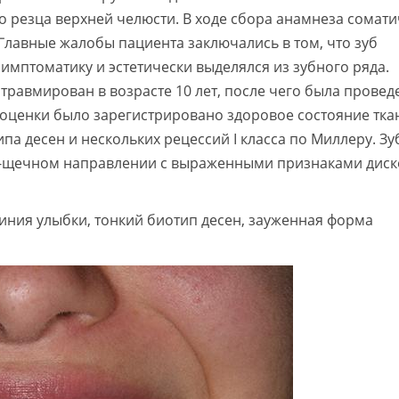
 резца верхней челюсти. В ходе сбора анамнеза сомати
лавные жалобы пациента заключались в том, что зуб
мптоматику и эстетически выделялся из зубного ряда.
травмирован в возрасте 10 лет, после чего была провед
 оценки было зарегистрировано здоровое состояние тка
па десен и нескольких рецессий І класса по Миллеру. Зу
но-щечном направлении с выраженными признаками дис
линия улыбки, тонкий биотип десен, зауженная форма