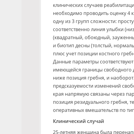
клинических случаев реабилитаци
необходимо проводить оценку 4 к
одну из 3 групп сложности: прос
соответственно линия улыбки (низ
(квадратный, обоюдный, зауженный
и биотип десны (толстый, нормал
плюс учет позиции костного греб
Данные параметры соответствуют 
имеющейся границы свободного де
ниже позиция гребня, и наоборот
предсказуемости изменений свобо
края напрямую связаны через па
позиция резидуального гребня, 
оперативных вмешательств по тип
Клинический случай
25-летняя женщина была перенапр