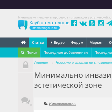
Минимально инвазивная процедура имплантации в эстетической зо
Клуб стоматологов
stomatologclub.ru
Статьи
Видео
Форум
Маркет
О
Поиск
Последние добавленные
Последни
Главная
→
Новости и статьи по стоматол
Минимально инвази
эстетической зоне
Имплантология
0