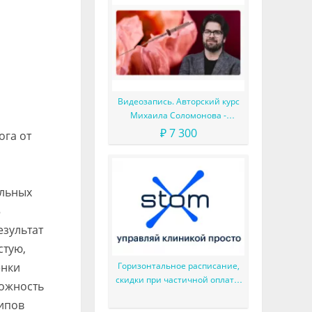
Видеозапись. Авторский курс
Михаила Соломонова -
Сложные случаи в эндодонтии
₽ 7 300
ога от
альных
5
езультат
стую,
енки
Горизонтальное расписание,
скидки при частичной оплате,
можность
сервис Простые звонки и
ипов
многое другое