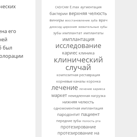
ческих
аугментация
CAD/CAM
E.max
верхняя челюсть
бактерии
виниры
врач
восстановление зуба
диоксид циркония
жевательные зубы
ена его
имплантат
зубы
имплантаты
имплантация
ней
исследование
б был
кариес
клиника
колорации
клинический
случай
композитная реставрация
корневые каналы
коронка
лечение
лечение кариеса
маркет
немедленная нагрузка
нижняя челюсть
одномоментная имплантация
пациент
пародонтит
передние зубы
полость рта
протезирование
протезирование на