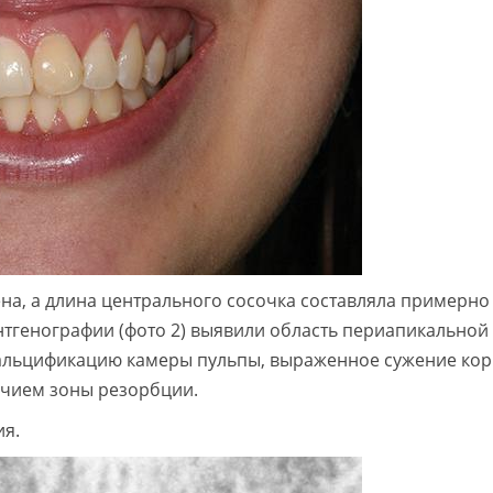
на, а длина центрального сосочка составляла примерно
нтгенографии (фото 2) выявили область периапикальной
альцификацию камеры пульпы, выраженное сужение ко
ичием зоны резорбции.
ия.