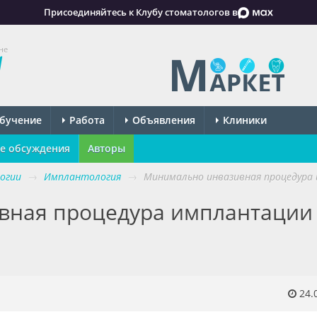
Присоединяйтесь к Клубу стоматологов в
не
бучение
Работа
Объявления
Клиники
е обсуждения
Авторы
огии
→
Имплантология
→
Минимально инвазивная процедура 
вная процедура имплантации
24.