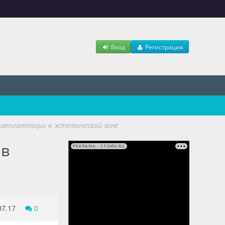
Вход
Регистрация
имплантации в эстетической зоне
 в
РЕКЛАМА • STOMX.RU
07.17
0