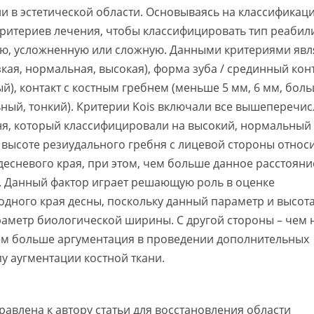
и в эстетической области. Основываясь на классификаци
ритериев лечения, чтобы классифицировать тип реабил
тую, усложненную или сложную. Данными критериями яв
кая, нормальная, высокая), форма зуба / срединный кон
), контакт с костным гребнем (меньше 5 мм, 6 мм, боль
ьный, тонкий). Критерии Kois включали все вышеперечи
ня, который классифицировали на высокий, нормальный 
высоте резиудального гребня с лицевой стороны относ
сневого края, при этом, чем больше данное расстояние
. Данный фактор играет решающую роль в оценке
дного края десны, поскольку данный параметр и высота
раметр биологической ширины. С другой стороны – чем 
тем больше аргументация в проведении дополнительных
у аугментации костной ткани.
авлена к автору статьи для восстановления области