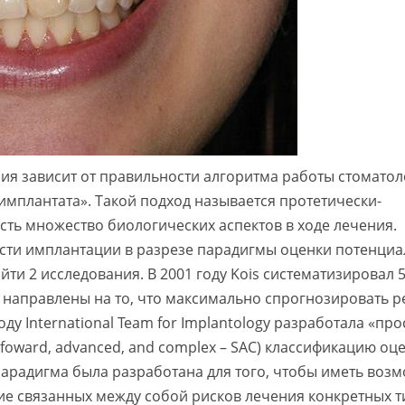
ния зависит от правильности алгоритма работы стоматол
«имплантата». Такой подход называется протетически-
ть множество биологических аспектов в ходе лечения.
сти имплантации в разрезе парадигмы оценки потенци
йти 2 исследования. В 2001 году Kois систематизировал 
 направлены на то, что максимально спрогнозировать р
ду International Team for Implantology разработала «про
foward, advanced, and complex – SAC) классификацию оц
парадигма была разработана для того, чтобы иметь воз
ие связанных между собой рисков лечения конкретных т