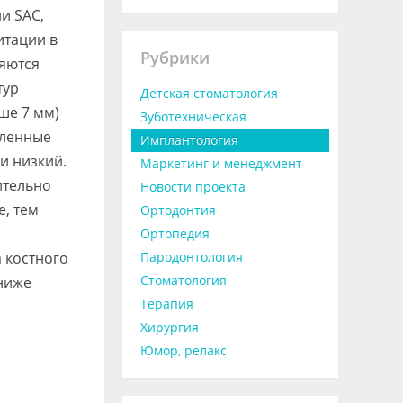
и SAC,
итации в
Рубрики
ляются
тур
Детская стоматология
ше 7 мм)
Зуботехническая
сленные
Имплантология
и низкий.
Маркетинг и менеджмент
ительно
Новости проекта
, тем
Ортодонтия
Ортопедия
 костного
Пародонтология
Стоматология
ниже
Терапия
Хирургия
Юмор, релакс