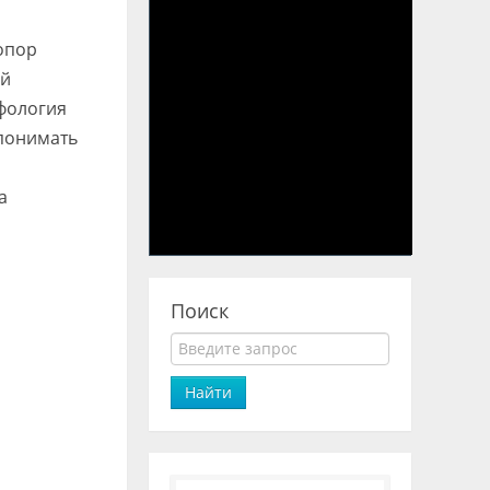
 опор
ой
рфология
 понимать
а
Поиск
Найти