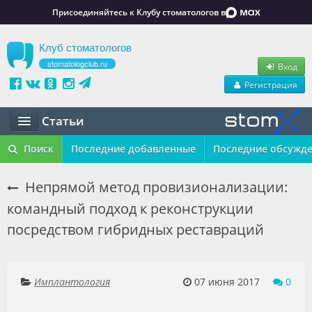
Присоединяйтесь к Клубу стоматологов в
Клуб стоматологов
stomatologclub.ru
Вход
Регистрация
Статьи
Статьи
Поиск
Последние добавленные
Последние обсужд
Маркет
Непрямой метод провизионализации:
командный подход к реконструкции
Обучение
посредством гибридных реставраций
Вакансии
Резюме
Имплантология
07 июня 2017
0
Объявления