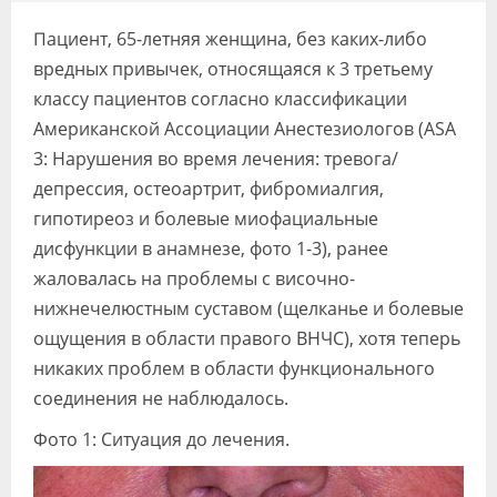
Видео
Пациент, 65-летняя женщина, без каких-либо
Форум
вредных привычек, относящаяся к 3 третьему
классу пациентов согласно классификации
Клиники
Американской Ассоциации Анестезиологов (ASA
3: Нарушения во время лечения: тревога/
Специалисты
депрессия, остеоартрит, фибромиалгия,
Галерея
гипотиреоз и болевые миофациальные
дисфункции в анамнезе, фото 1-3), ранее
Блоги
жаловалась на проблемы с височно-
Лаборатории
нижнечелюстным суставом (щелканье и болевые
ощущения в области правого ВНЧС), хотя теперь
никаких проблем в области функционального
соединения не наблюдалось.
Фото 1: Ситуация до лечения.