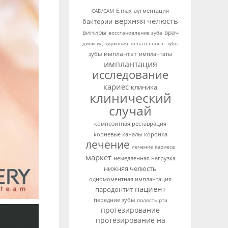
аугментация
CAD/CAM
E.max
верхняя челюсть
бактерии
виниры
врач
восстановление зуба
диоксид циркония
жевательные зубы
имплантат
зубы
имплантаты
имплантация
исследование
кариес
клиника
клинический
случай
композитная реставрация
корневые каналы
коронка
лечение
лечение кариеса
маркет
немедленная нагрузка
нижняя челюсть
одномоментная имплантация
пациент
пародонтит
передние зубы
полость рта
протезирование
протезирование на