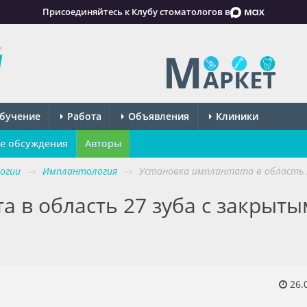
Присоединяйтесь к Клубу стоматологов в
м
бучение
Работа
Объявления
Клиники
е обсуждения
Авторы
огии
→
Имплантология
→
Установка имплантата в область 2
а в область 27 зуба с закрыты
26.