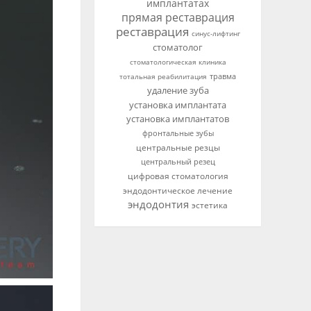
имплантатах
прямая реставрация
реставрация
синус-лифтинг
стоматолог
стоматологическая клиника
тотальная реабилитация
травма
удаление зуба
установка имплантата
установка имплантатов
фронтальные зубы
центральные резцы
центральный резец
цифровая стоматология
эндодонтическое лечение
эндодонтия
эстетика