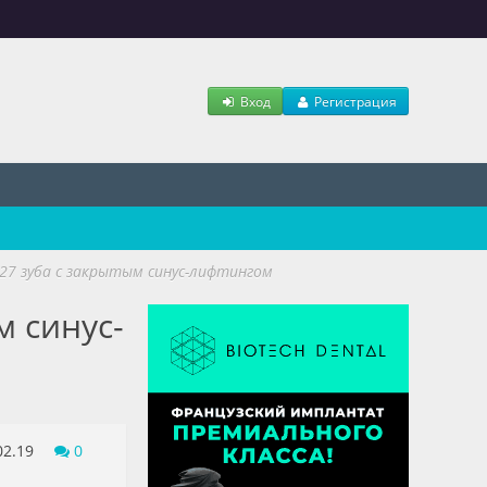
Вход
Регистрация
7 зуба с закрытым синус-лифтингом
м синус-
02.19
0