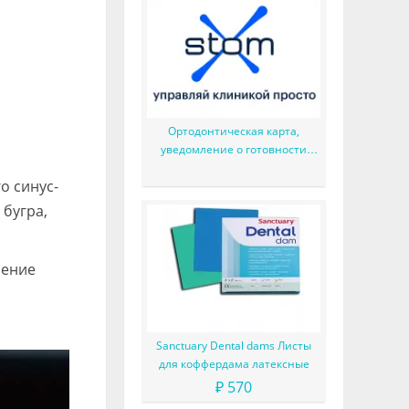
Ортодонтическая карта,
уведомление о готовности
пациента и много приятной
о синус-
мелочи
 бугра,
ление
Sanctuary Dental dams Листы
для коффердама латексные
₽ 570