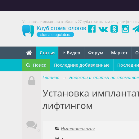
Установка имплантата в область 27 зуба с закрытым синус-лифтинго
Клуб стоматологов
stomatologclub.ru
Статьи
Видео
Форум
Маркет
О
Поиск
Последние добавленные
Последни
Главная
→
Новости и статьи по стоматол
Установка имплантат
лифтингом
Имплантология
0