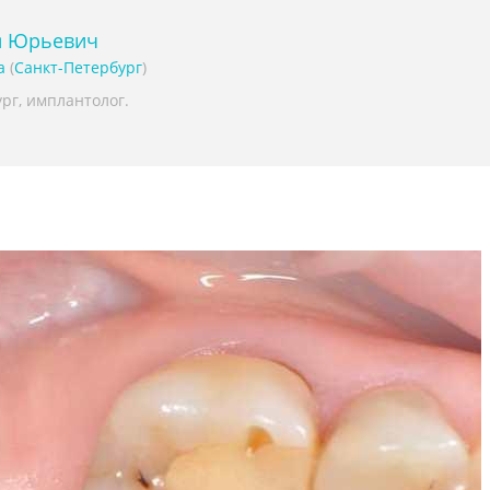
й Юрьевич
а
(
Санкт-Петербург
)
рг, имплантолог.