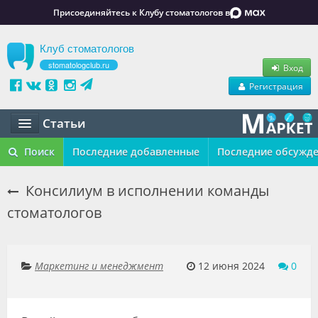
Присоединяйтесь к Клубу стоматологов в
Клуб стоматологов
stomatologclub.ru
Вход
Регистрация
Статьи
Статьи
Поиск
Последние добавленные
Последние обсужд
Маркет
Консилиум в исполнении команды
стоматологов
Обучение
Вакансии
Маркетинг и менеджмент
12 июня 2024
0
Резюме
Объявления