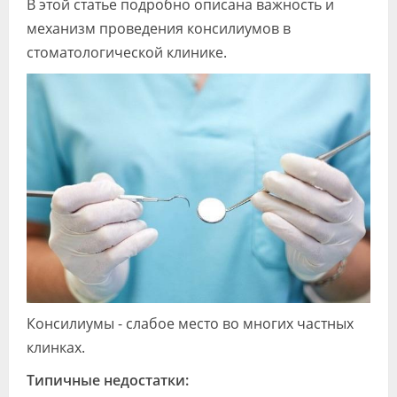
В этой статье подробно описана важность и
Видео
механизм проведения консилиумов в
стоматологической клинике.
Форум
Клиники
Специалисты
Галерея
Блоги
Лаборатории
Консилиумы - слабое место во многих частных
клинках.
Типичные недостатки: