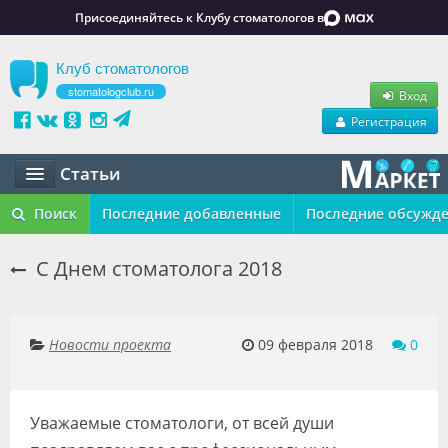
Присоединяйтесь к Клубу стоматологов в
Клуб стоматологов
stomatologclub.ru
Вход
Регистрация
Статьи
Статьи
Поиск
Последние добавленные
Последние обсужд
Маркет
С Днем стоматолога 2018
Обучение
Вакансии
Новости проекта
09 февраля 2018
0
Резюме
Уважаемые стоматологи, от всей души
Объявления