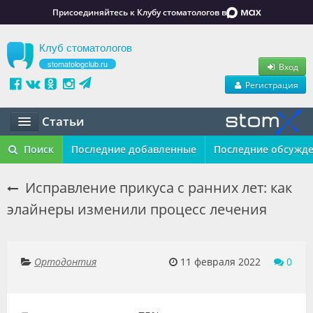
Присоединяйтесь к Клубу стоматологов в
Клуб стоматологов
stomatologclub.ru
Вход
Регистрация
Статьи
Статьи
Поиск
Последние добавленные
Последние обсужд
Маркет
Исправление прикуса с ранних лет: как
элайнеры изменили процесс лечения
Обучение
Вакансии
Ортодонтия
11 февраля 2022
0
Резюме
Объявления