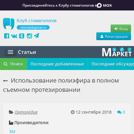
Присоединяйтесь к Клубу стоматологов в
Клуб стоматологов
stomatologclub.ru
Вход
Регистрация
Статьи
Статьи
Поиск
Последние добавленные
Последние обсужд
Маркет
Использование полиэфира в полном
съемном протезировании
Обучение
Вакансии
Ортопедия
12 сентября 2018
0
Резюме
Производители:
Объявления
3M