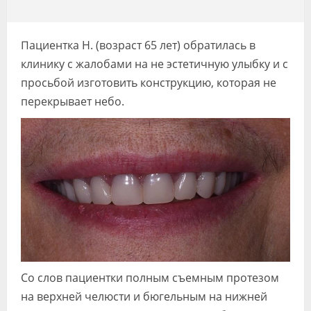
Видео
Форум
Пациентка Н. (возраст 65 лет) обратилась в
клинику с жалобами на не эстетичную улыбку и с
Клиники
просьбой изготовить конструкцию, которая не
Специалисты
перекрывает небо.
Галерея
Блоги
Лаборатории
Со слов пациентки полным съемным протезом
на верхней челюсти и бюгельным на нижней