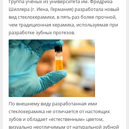
Группа учёных из университета им. Фридриха
Видео
Шиллера (г. Иена, Германия) разработала новый
вид стеклокерамики, в пять раз более прочной,
Форум
чем традиционная керамика, используемая при
Клиники
разработке зубных протезов.
Специалисты
Галерея
Блоги
Лаборатории
По внешнему виду разработанная ими
стеклокерамика не отличается от настоящих
зубов и обладает «естественным» цветом,
визуально неотличимым от натуральной зубной