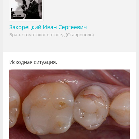
Видео
Форум
Закорецкий Иван Сергеевич
Клиники
Врач-стоматолог ортопед (Ставрополь).
Специалисты
Галерея
Исходная ситуация.
Блоги
Лаборатории